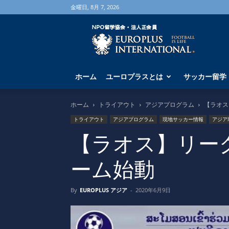
金曜日, 8月 7, 2026
海
外
サ
ッ
カ
ホーム
ユーロプラスとは
サッカー留学
ー
留
学
ホーム
トライアウト
アジアプログラム
【ラオス
な
トライアウト
アジアプログラム
現地サッカー情報
アジア
ら
ユ
【ラオス】リー
ー
ロ
ーム始動
プ
ラ
ス
By
EUROPLUS アジア
-
2020年6月9日
へ