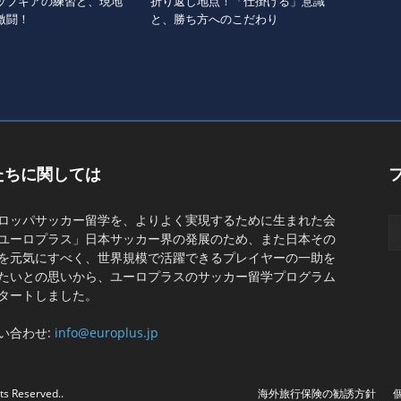
ップギアの練習と、現地
折り返し地点！「仕掛ける」意識
激闘！
と、勝ち方へのこだわり
たちに関しては
ロッパサッカー留学を、よりよく実現するために生まれた会
ユーロプラス」日本サッカー界の発展のため、また日本その
を元気にすべく、世界規模で活躍できるプレイヤーの一助を
たいとの思いから、ユーロプラスのサッカー留学プログラム
タートしました。
い合わせ:
info@europlus.jp
ts Reserved..
海外旅行保険の勧誘方針