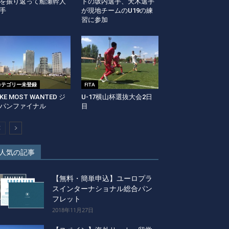
を振り返って船瀬幹人
トの坂内選手、天木選手
手
が現地チームのU19の練
習に参加
カテゴリー未登録
FITA
IKE MOST WANTED ジ
U-17横山杯選抜大会2日
パンファイナル
目
人気の記事
【無料・簡単申込】ユーロプラ
スインターナショナル総合パン
フレット
2018年11月27日