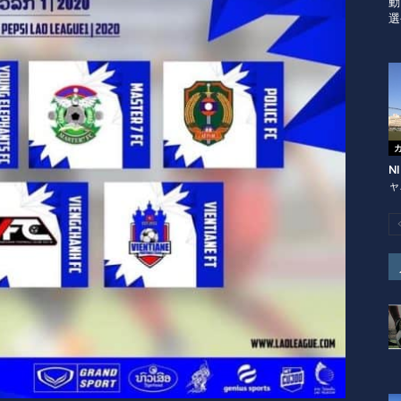
動
選
N
ャ