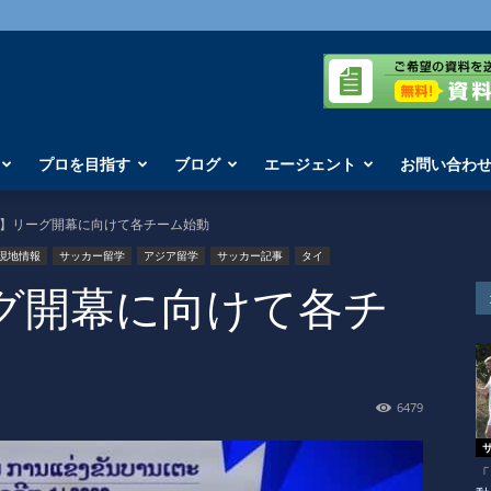
プロを目指す
ブログ
エージェント
お問い合わ
】リーグ開幕に向けて各チーム始動
現地情報
サッカー留学
アジア留学
サッカー記事
タイ
グ開幕に向けて各チ
6479
「