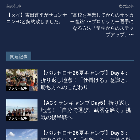
前の記事
次の記事
【タイ】吉田蒼平がサコンナ
”高校を卒業してからのサッカ
コンFCと契約致しました。
ー進路” 〜プロサッカー選手に
なる方法「留学からのステッ
プアップ」〜
関連記事
【バルセロナ26夏キャンプ】Day 4：
折り返し地点！「仕掛ける」意識と、
勝ち方へのこだわり
サッカー記事
【ACミランキャンプ Day5】折り返し
地点！「自分で選び、武器を磨く」挑
戦の後半戦へ
サッカー記事
【バルセロナ26夏キャンプ】Day 3：
技術の先にある「判断」と、言葉の壁