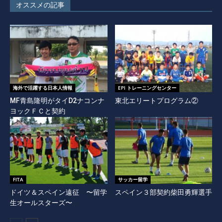
オススメの記事
海外で活躍する日本人情報
EPI トレーニングセンター
MF青島隆明がタイD2ナコンナ
東北エリートプログラム②
ヨックＦＣと契約
FITA
サッカー留学
ドイツ＆スペイン遠征 〜留学
スペイン３部契約柴田勇輝選手
生オールスターズ〜