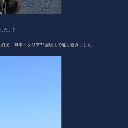
した。?
終え、無事イタリア??国境まで辿り着きました。