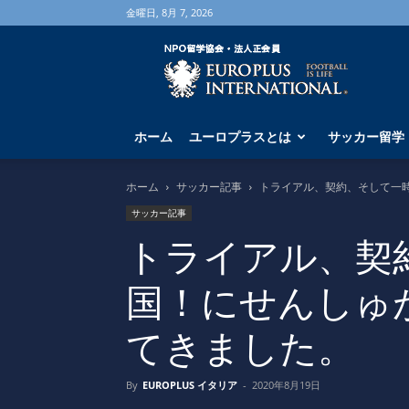
金曜日, 8月 7, 2026
海
外
サ
ッ
カ
ホーム
ユーロプラスとは
サッカー留学
ー
留
学
ホーム
サッカー記事
トライアル、契約、そして一
な
サッカー記事
ら
ユ
トライアル、契
ー
ロ
国！にせんしゅ
プ
ラ
てきました。
ス
へ
By
EUROPLUS イタリア
-
2020年8月19日