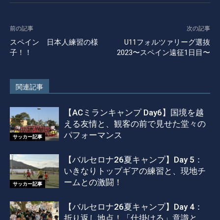
前の記事
次の記事
スペイン 日本人練習の様
U11フォルツァリーグ選抜
子！！
2023〜スペイン遠征1日目〜
関連記事
【ACミランキャンプ Day6】国境を越
える友情と、観客の前で見せた堂々の
パフォーマンス
サッカー記事
【バルセロナ26夏キャンプ】Day 5：
いきなりトップギアの練習と、現地チ
ームとの激闘！
サッカー記事
【バルセロナ26夏キャンプ】Day 4：
折り返し地点！「仕掛ける」意識と、