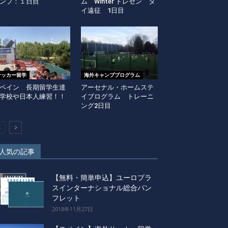
ンプ：１日目
ム Winter トレセン タ
イ遠征 1日目
サッカー留学
海外キャンププログラム
ペイン 長期留学生達
アーセナル・ホームステ
学校や日本人練習！！
イプログラム トレーニ
ング2日目
人気の記事
【無料・簡単申込】ユーロプラ
スインターナショナル総合パン
フレット
2018年11月27日