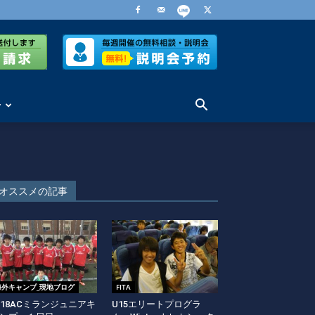
せ
オススメの記事
海外キャンプ_現地ブログ
FITA
018ACミランジュニアキ
U15エリートプログラ