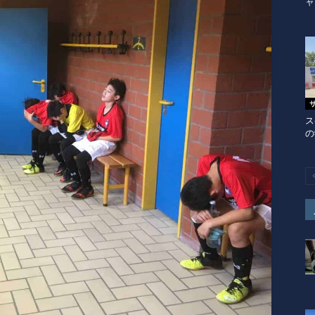
ャ
ス
の