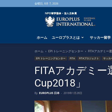
金曜日, 8月 7, 2026
海
外
サ
ッ
カ
ホーム
ユーロプラスとは
サッカー留学
ー
留
学
ホーム
EPI トレーニングセンター
FITAアカデミー選抜
な
EPI トレーニングセンター
FITA
FITAプロジェクト
サッカ
ら
ユ
FITAアカデミー選
ー
ロ
Cup2018」
プ
ラ
ス
By
EUROPLUS 日本
-
2018年1月28日
へ