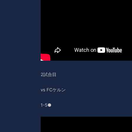
2試合目
vs FCケルン
1-5●