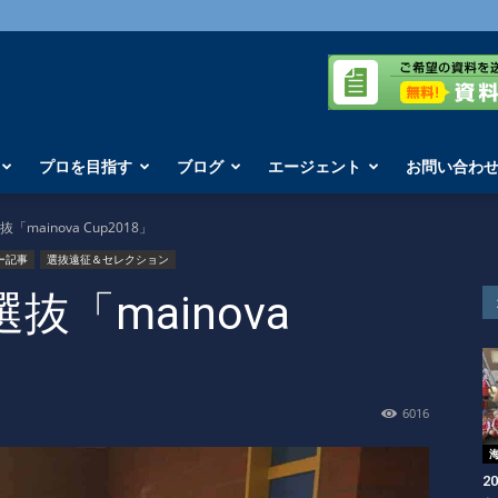
プロを目指す
ブログ
エージェント
お問い合わ
「mainova Cup2018」
ー記事
選抜遠征＆セレクション
抜「mainova
6016
2