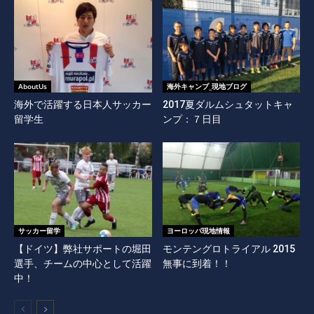
AboutUs
海外キャンプ_現地ブログ
海外で活躍する日本人サッカー
2017夏ダルムシュタットキャ
留学生
ンプ：７日目
サッカー留学
ヨーロッパ現地情報
【ドイツ】弊社サポートの堀田
モンテングロトライアル 2015
選手、チームの中心として活躍
無事に到着！！
中！