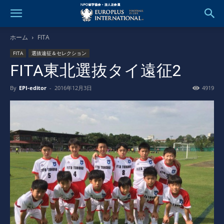
ホーム
FITA
FITA
選抜遠征＆セレクション
FITA東北選抜タイ遠征2
By
EPI-editor
-
2016年12月3日
4919