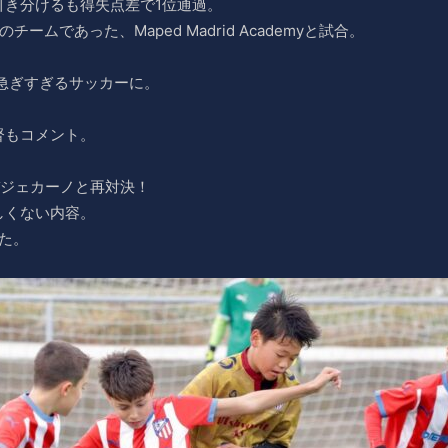
引き分けるも得失点差で1位通過。
ムであった、Maped Madrid Academyと試合。
急ぎすぎるサッカーに。
督もコメント。
バジェカーノと再対決！
しくない内容。
た。