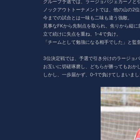
グループ予選では、ラージョバジェカーノと
ノックアウトトーナメントでは、他の山の2位のチー
今までの試合とは一味も二味も違う強敵。
見事なFKから先制点を取られ、焦りから縦に
立て続けに失点を重ね、1-4で負け。
「チームとして勉強になる相手でした」と監
3位決定戦では、予選で引き分けのラージョ
お互いに切磋琢磨し、どちらが勝ってもおか
しかし、一歩届かず、0-1で負けてしまいまし