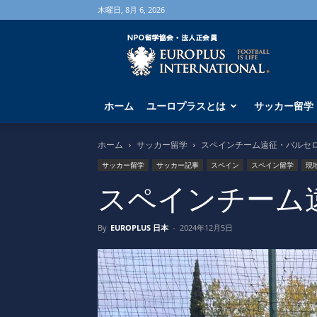
木曜日, 8月 6, 2026
海
外
サ
ッ
カ
ホーム
ユーロプラスとは
サッカー留学
ー
留
学
ホーム
サッカー留学
スペインチーム遠征・バルセ
な
サッカー留学
サッカー記事
スペイン
スペイン留学
現
ら
ユ
スペインチーム
ー
ロ
By
EUROPLUS 日本
-
2024年12月5日
プ
ラ
ス
へ