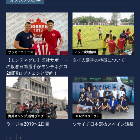
オススメの記事
サッカーニュース
アジア現地情報
【モンテネグロ】当社サポート
タイ人選手の特徴について
の坂巻日向選手がモンテネグロ
2部FKロブチェンと契約！
海外キャンプ_現地ブログ
FITAプロジェクト
ラージョ2019〜2日目
ソサイチ日本選抜スペイン遠征