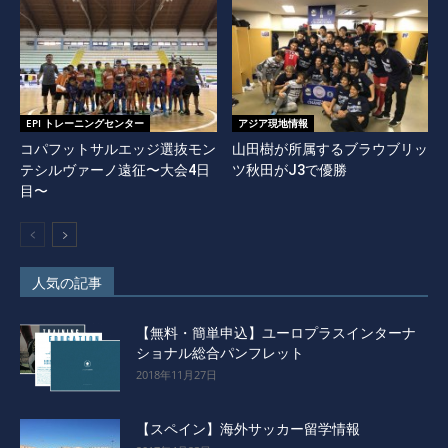
EPI トレーニングセンター
アジア現地情報
コパフットサルエッジ選抜モン
山田樹が所属するブラウブリッ
テシルヴァーノ遠征〜大会4日
ツ秋田がJ3で優勝
目〜
人気の記事
【無料・簡単申込】ユーロプラスインターナ
ショナル総合パンフレット
2018年11月27日
【スペイン】海外サッカー留学情報