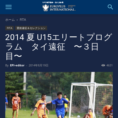
ホーム
FITA
FITA
選抜遠征＆セレクション
2014 夏 U15エリートプログ
ラム タイ遠征 〜３日
目〜
By
EPI-editor
-
2014年8月19日
4631