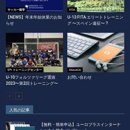
サッカー留学
FITA
【NEWS】年末年始休業のお知
U-13 FITA エリートトレーニン
らせ
グ 〜スペイン遠征〜 ?
EPI トレーニングセンター
AboutUs
U-10フォルツァリーグ選抜
お問い合わせ
2023〜第2回トレーニング〜
人気の記事
【無料・簡単申込】ユーロプラスインターナ