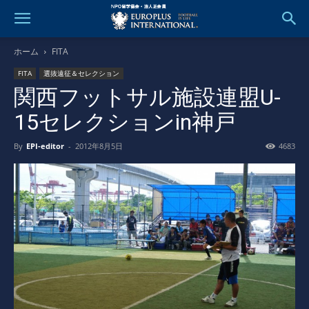
ホーム
FITA
FITA
選抜遠征＆セレクション
関西フットサル施設連盟U-
15セレクションin神戸
By
EPI-editor
-
2012年8月5日
4683