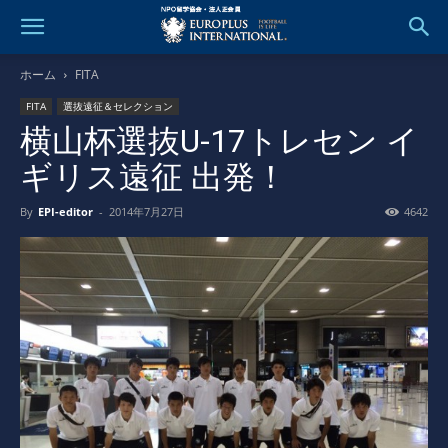
ホーム
FITA
FITA
選抜遠征＆セレクション
横山杯選抜U-17トレセン イ
ギリス遠征 出発！
By
EPI-editor
-
2014年7月27日
4642