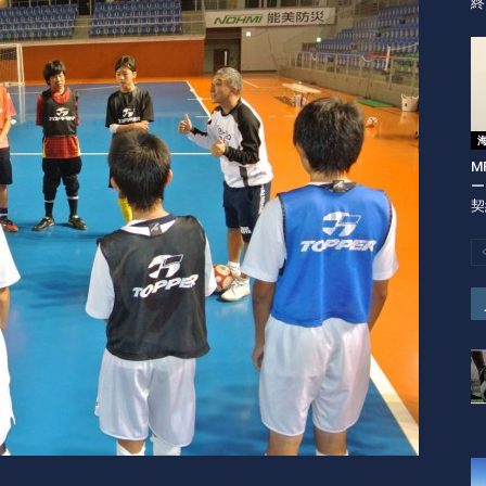
終
M
ー
契