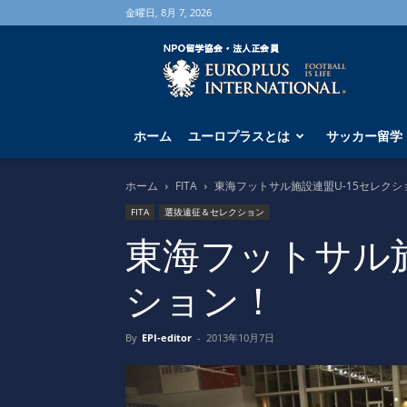
金曜日, 8月 7, 2026
海
外
サ
ッ
カ
ホーム
ユーロプラスとは
サッカー留学
ー
留
学
ホーム
FITA
東海フットサル施設連盟U-15セレクシ
な
FITA
選抜遠征＆セレクション
ら
ユ
東海フットサル施
ー
ロ
ション！
プ
ラ
ス
By
EPI-editor
-
2013年10月7日
へ