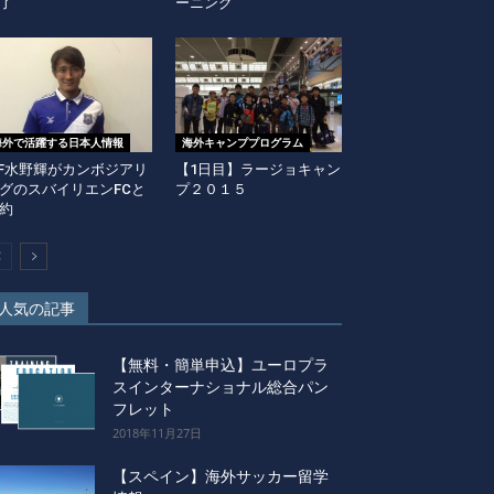
了
ーニング
海外で活躍する日本人情報
海外キャンププログラム
F水野輝がカンボジアリ
【1日目】ラージョキャン
グのスバイリエンFCと
プ２０１５
約
人気の記事
【無料・簡単申込】ユーロプラ
スインターナショナル総合パン
フレット
2018年11月27日
【スペイン】海外サッカー留学