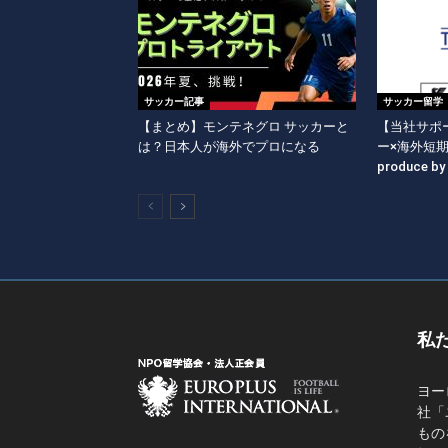
サッカー記事
サッカー留学
【まとめ】モンテネグロ サッカーと
【当社サポー
は？日本人が海外でプロになる
ー×海外短
produce b
私
ヨー
社「
もの