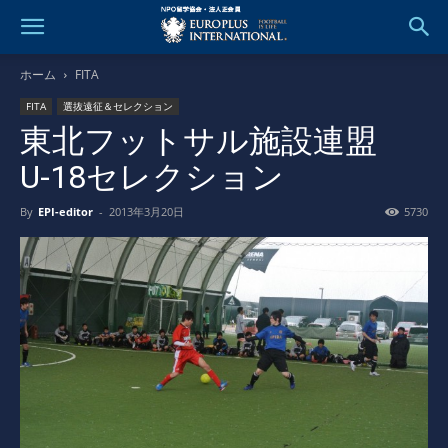
ホーム
FITA
FITA
選抜遠征＆セレクション
東北フットサル施設連盟
U-18セレクション
By
EPI-editor
-
2013年3月20日
5730