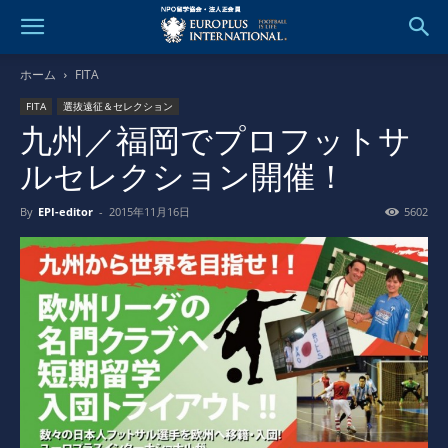
ホーム
FITA
FITA
選抜遠征＆セレクション
九州／福岡でプロフットサ
ルセレクション開催！
By
EPI-editor
-
2015年11月16日
5602