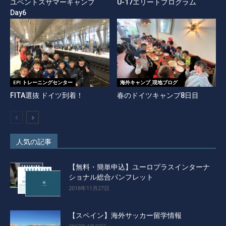
ユベントスサマーキャンプ
U-17エリートプログラム
Day6
EPI トレーニングセンター
海外キャンプ_現地ブログ
FITA選抜 ドイツ到着！
春のドイツキャンプ8日目
人気の記事
【無料・簡単申込】ユーロプラスインターナ
ショナル総合パンフレット
2018年11月27日
【スペイン】海外サッカー留学情報