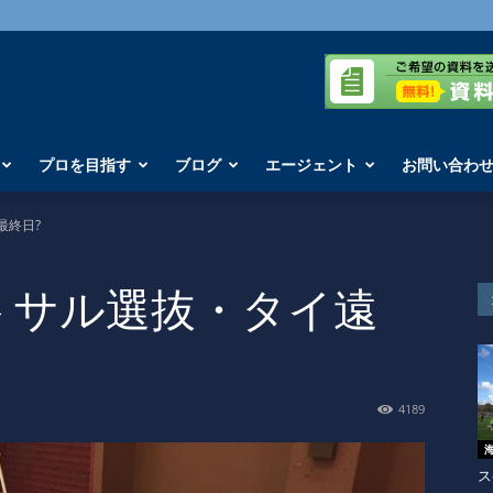
プロを目指す
ブログ
エージェント
お問い合わ
最終日?
トサル選抜・タイ遠
4189
ス