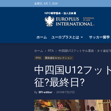
金曜日, 8月 7, 2026
海
外
サ
ッ
カ
ホーム
ユーロプラスとは
サッカー留学
ー
留
学
ホーム
FITA
中四国U12フットサル選抜・タイ遠征?
な
FITA
選抜遠征＆セレクション
ら
ユ
中四国U12フッ
ー
ロ
征?最終日?
プ
ラ
ス
By
EPI-editor
-
2016年7月27日
へ