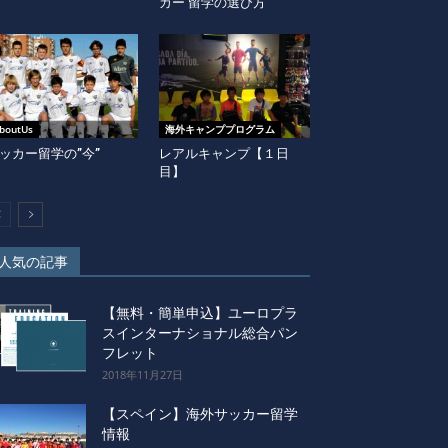
カー 留学の選び方
boutUs
海外キャンププログラム
ッカー留学の”今”
レアルキャンプ【１日
目】
人気の記事
【無料・簡単申込】ユーロプラ
スインターナショナル総合パン
フレット
2018年11月27日
【スペイン】海外サッカー留学
情報