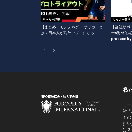
サッカー記事
サッカー留学
【まとめ】モンテネグロ サッカーと
【当社サポー
は？日本人が海外でプロになる
ー×海外短
produce b
私
ヨー
社「
もの
担い
はス