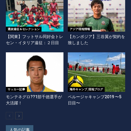
選抜遠征＆セレクション
アジア現地情報
【関東】フットサル同好会トレ
【カンボジア】三谷翼が契約を
セン・イタリア遠征：２日目
致しました
サッカー記事
海外キャンプ_現地ブログ
モンテネグロ??1部千徳選手が
ペルージャキャンプ2019 〜5
大活躍！
日目〜
人気の記事