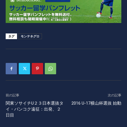
タグ
モンテネグロ
前の記事
次の記事
関東ソサイチU２３日本選抜タ
2016 U-17横山杯選抜 始動
イ・バンコク遠征：出発、２
日目