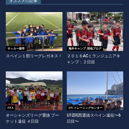
オススメの記事
サッカー留学
海外キャンプ_現地ブログ
スペイン１部リーグレガネス！
２０１６ACミランジュニアキ
ャンプ：２日目
FITA
EPI トレーニングセンター
オーシャンズリーグ選抜 プー
U12関西選抜スペイン遠征〜6
ケット遠征 ４日目
日目〜