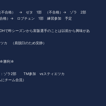
（不合格） → ゼタ 1部 （不合格）→ ゾラ 2部
不合格）→ ロブチェン 1部 練習参加 予定
（OHで昨シーズンから富阪選手のことは以前から興味があ
エツカ （肩脱臼のため安静）
 ☆勝利☆
：ゾラ2部 TM参加 vsスティエツカ
ムにチーム合流）