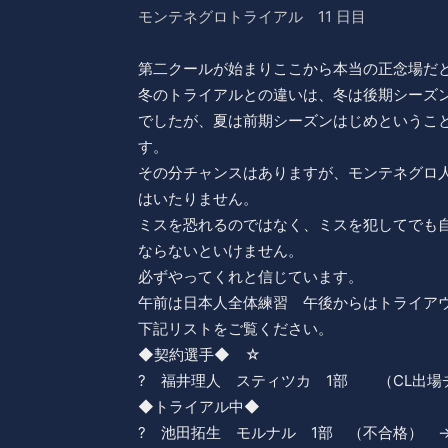
モンテネグロトライアル 11 日目
第二クールが始まりここから本当の正念場だ
冬のトライアルとの違いは、冬は後期シーズ
でしたが、夏は前期シーズンはじめというこ
す。
その分チャンスはありますが、モンテネグロ
はいたりません。
ミスを恐れるのではなく、ミスを犯してでも
ならないといけません。
必ずやってくれと信じています。
午前は日本人全体練習 午後からはトライア
下記リストをご覧ください。
◆契約選手◆ ☆
? 福井理人 スティツカ 1部 （CL出場
◆トライアル中◆
? 池田拓生 モルナル 1部 （不合格） →