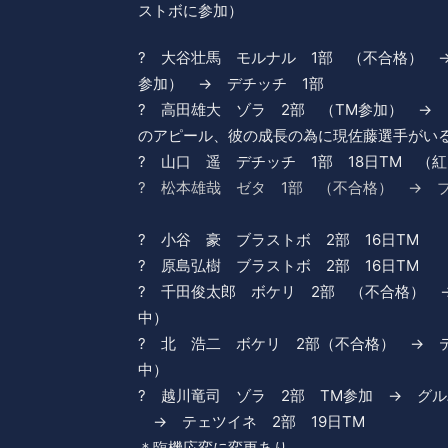
ストボに参加）
? 大谷壮馬 モルナル 1部 （不合格） 
参加） → デチッチ 1部
? 高田雄大 ゾラ 2部 （TM参加） → 
のアピール、彼の成長の為に現佐藤選手がい
? 山口 遥 デチッチ 1部 18日TM （
? 松本雄哉 ゼタ 1部 （不合格） → ブ
? 小谷 豪 ブラストボ 2部 16日TM
? 原島弘樹 ブラストボ 2部 16日TM
? 千田俊太郎 ボケリ 2部 （不合格） 
中）
? 北 浩二 ボケリ 2部（不合格） → 
中）
? 越川竜司 ゾラ 2部 TM参加 → グ
→ テェツイネ 2部 19日TM
＊臨機応変に変更あり