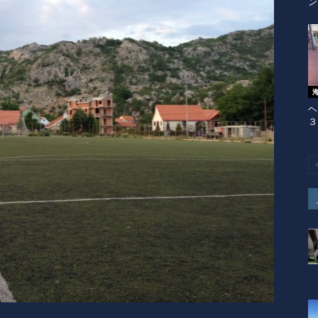
ン
ヘ
３