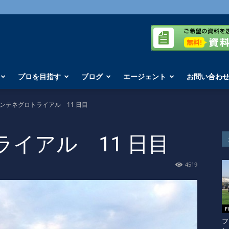
プロを目指す
ブログ
エージェント
お問い合わ
ンテネグロトライアル 11 日目
イアル 11 日目
4519
F
フ