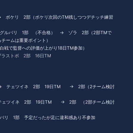
→ ボケリ 2部（ボケリ次回のTM残しつつデチッチ練習
グルバリ 1部 （不合格） → ゾラ 2部（2部TMで
るチームは重要ポイント）
紅白戦で監督への評価が上がり18日TM参加）
ラストボ 2部 16日TM
→ テェツイネ 2部 19日TM → 2部（2チーム検討
テェツイネ 2部 19日TM → 2部 （2部チーム検討
ルバリ 1部 予定だったが足に違和感あり不参加