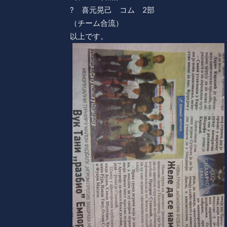
? 喜元晃己 コム 2部
（チーム合流）
以上です。