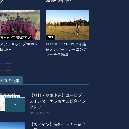
グ
2019〜2日目〜
海外キャンプ_現地ブログ
FITA
タフェキャンプ2019〜
FITA U-11 / U-12 タイ遠
日目〜
征メンバートレーニング
マッチ＠波崎
人気の記事
【無料・簡単申込】ユーロプラ
スインターナショナル総合パン
フレット
2018年11月27日
【スペイン】海外サッカー留学