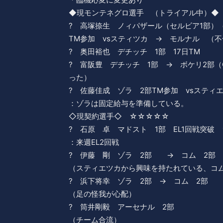
◆現モンテネグロ選手 （トライアル中）◆
? 高塚捺生 ノィパザール（セルビア1部）
TM参加 vsスティツカ → モルナル （
? 奥田裕也 デチッチ 1部 17日TM
? 富阪豊 デチッチ 1部 → ボケリ2部
った）
? 佐藤佳成 ゾラ 2部TM参加 vsスティ
：ゾラは固定給与を準備している。
◇現契約選手◇ ☆☆☆☆☆
? 石原 卓 マドスト 1部 EL1回戦突破
：来週EL2回戦
? 伊藤 剛 ゾラ 2部 → コム 2部 
（スティエツカから興味を持たれている、コ
? 浜下将幸 ゾラ 2部 → コム 2部
（足の怪我が心配）
? 筒井剛毅 アーセナル 2部
（チーム合流）