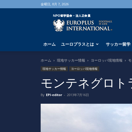
金曜日, 8月 7, 2026
海
外
サ
ッ
カ
ホーム
ユーロプラスとは
サッカー留学
ー
留
学
ホーム
現地サッカー情報
ヨーロッパ現地情報
モ
な
現地サッカー情報
ヨーロッパ現地情報
ら
ユ
モンテネグロトラ
ー
ロ
By
EPI-editor
-
2013年7月16日
プ
ラ
ス
へ