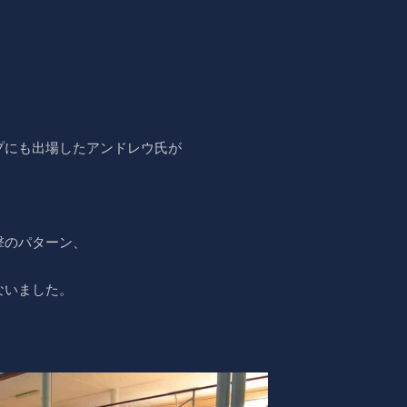
プにも出場したアンドレウ氏が
撃のパターン、
ないました。