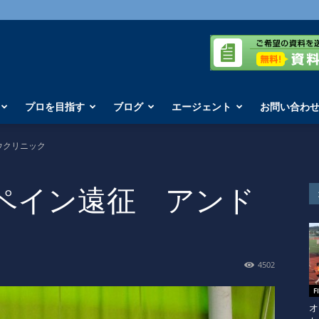
プロを目指す
ブログ
エージェント
お問い合わ
ウクリニック
ペイン遠征 アンド
4502
F
オ