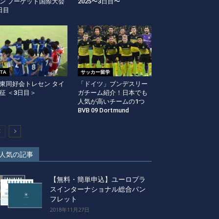
ン プーケット国際大会
2025〜3日目〜
日目
ITA
サッカー留学
東同好会トレセン タイ
「ドイツ」ブンデスリー
征 ＜3日目＞
ガチーム紹介！日本でも
人気が高いチームの1つ
BVB 09 Dortmund
人気の記事
【無料・簡単申込】ユーロプラ
スインターナショナル総合パン
フレット
2018年11月27日