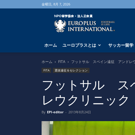
金曜日, 8月 7, 2026
海
外
サ
ッ
カ
ホーム
ユーロプラスとは
サッカー留学
ー
留
学
ホーム
FITA
フットサル スペイン遠征 アンドレ
な
FITA
選抜遠征＆セレクション
ら
ユ
フットサル ス
ー
ロ
レウクリニック
プ
ラ
ス
By
EPI-editor
-
2013年8月24日
へ