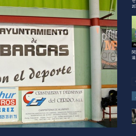
セ
2
F
関
遠