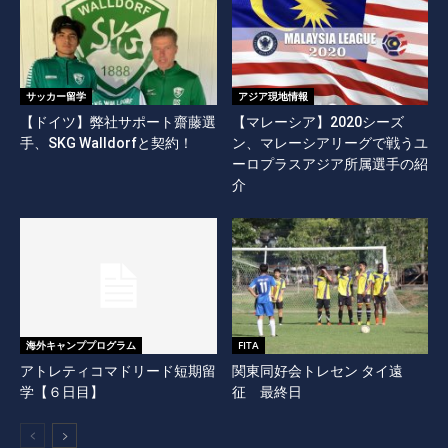
サッカー留学
アジア現地情報
【ドイツ】弊社サポート齋藤選
【マレーシア】2020シーズ
手、SKG Walldorfと契約！
ン、マレーシアリーグで戦うユ
ーロプラスアジア所属選手の紹
介
海外キャンププログラム
FITA
アトレティコマドリード短期留
関東同好会トレセン タイ遠
学【６日目】
征 最終日