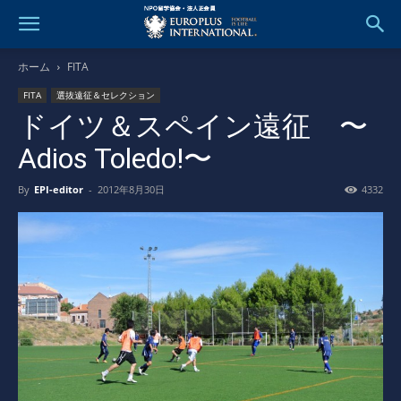
ホーム
FITA
FITA
選抜遠征＆セレクション
ドイツ＆スペイン遠征 〜
Adios Toledo!〜
By
EPI-editor
-
2012年8月30日
4332