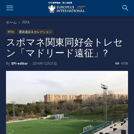
ホーム
FITA
FITA
選抜遠征＆セレクション
スポマネ関東同好会トレセ
ン「マドリード遠征」?
By
EPI-editor
-
2016年12月21日
4708