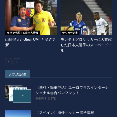
海外で活躍する日本人情報
サッカー記事
山崎健太がUbon UMTと契約更
モンテネグロサッカーに大貢献
新
した日本人選手のスーパーゴー
ル
人気の記事
【無料・簡単申込】ユーロプラスインターナ
ショナル総合パンフレット
2018年11月27日
【スペイン】海外サッカー留学情報