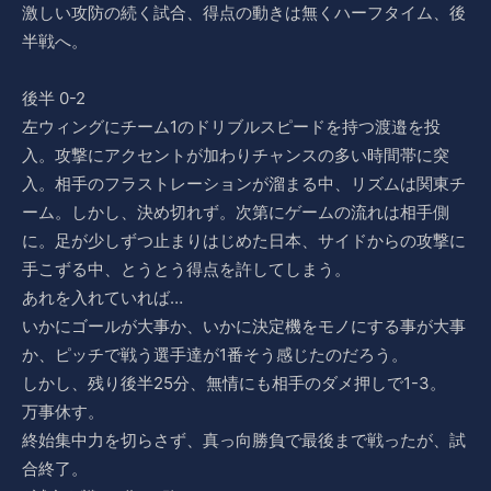
激しい攻防の続く試合、得点の動きは無くハーフタイム、後
半戦へ。
後半 0-2
左ウィングにチーム1のドリブルスピードを持つ渡邉を投
入。攻撃にアクセントが加わりチャンスの多い時間帯に突
入。相手のフラストレーションが溜まる中、リズムは関東チ
ーム。しかし、決め切れず。次第にゲームの流れは相手側
に。足が少しずつ止まりはじめた日本、サイドからの攻撃に
手こずる中、とうとう得点を許してしまう。
あれを入れていれば…
いかにゴールが大事か、いかに決定機をモノにする事が大事
か、ピッチで戦う選手達が1番そう感じたのだろう。
しかし、残り後半25分、無情にも相手のダメ押しで1-3。
万事休す。
終始集中力を切らさず、真っ向勝負で最後まで戦ったが、試
合終了。