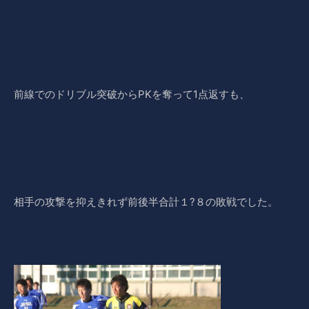
前線でのドリブル突破からPKを奪って1点返すも、
相手の攻撃を抑えきれず前後半合計１?８の敗戦でした。