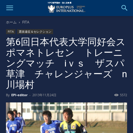
ホーム
FITA
FITA
選抜遠征＆セレクション
第6回日本代表大学同好会ス
ポマネトレセン トレーニ
ングマッチ iｖｓ ザスパ
草津 チャレンジャーズ n
川場村
By
EPI-editor
-
2013年11月24日
5572