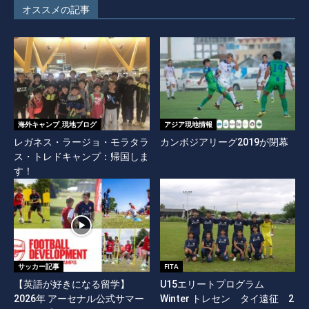
オススメの記事
海外キャンプ_現地ブログ
アジア現地情報
レガネス・ラージョ・モラタラ
カンボジアリーグ2019が閉幕
ス・トレドキャンプ：帰国しま
す！
サッカー記事
FITA
【英語が好きになる留学】
U15エリートプログラム
2026年 アーセナル公式サマー
Winter トレセン タイ遠征 2