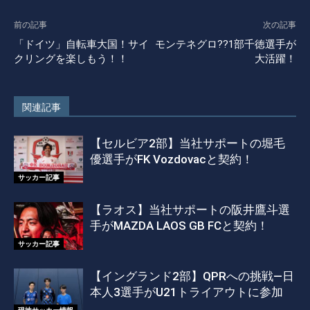
前の記事
次の記事
「ドイツ」自転車大国！サイ
モンテネグロ??1部千徳選手が
クリングを楽しもう！！
大活躍！
関連記事
【セルビア2部】当社サポートの堀毛
優選手がFK Vozdovacと契約！
サッカー記事
【ラオス】当社サポートの阪井鷹斗選
手がMAZDA LAOS GB FCと契約！
サッカー記事
【イングランド2部】QPRへの挑戦―日
本人3選手がU21トライアウトに参加
現地サッカー情報