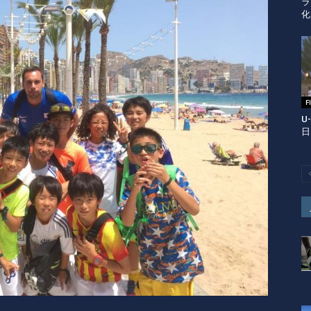
ラ
化
F
U
日