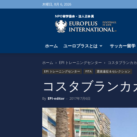
木曜日, 8月 6, 2026
海
外
サ
ッ
カ
ホーム
ユーロプラスとは
サッカー留学
ー
留
学
ホーム
EPI トレーニングセンター
コスタブランカカ
な
EPI トレーニングセンター
FITA
選抜遠征＆セレクション
ら
ユ
コスタブランカ
ー
ロ
By
EPI-editor
-
2017年7月6日
プ
ラ
ス
へ