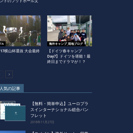
ンドのフットボール文
ITA
海外キャンプ_現地ブログ
-17横山杯選抜 大会最終
【ドイツ春キャンプ
Day7】ドイツを堪能！最
終日までドラマが！？
人気の記事
【無料・簡単申込】ユーロプラ
スインターナショナル総合パン
フレット
2018年11月27日