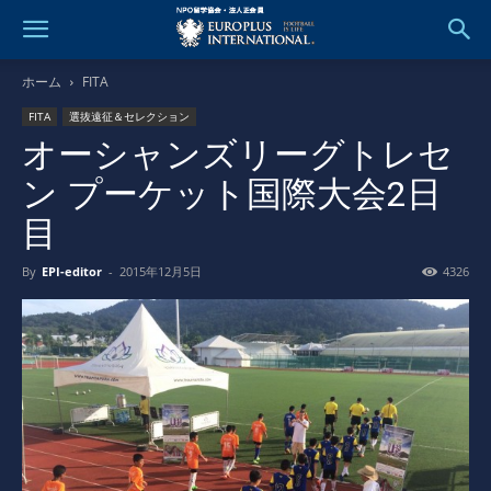
ホーム
FITA
FITA
選抜遠征＆セレクション
オーシャンズリーグトレセ
ン プーケット国際大会2日
目
By
EPI-editor
-
2015年12月5日
4326