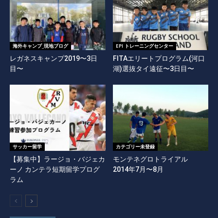
海外キャンプ_現地ブログ
EPI トレーニングセンター
レガネスキャンプ2019〜3日
FITAエリートプログラム(河口
目〜
湖)選抜タイ遠征〜3日目〜
サッカー留学
カテゴリー未登録
【募集中】ラージョ・バジェカ
モンテネグロトライアル
ーノ カンテラ短期留学プログ
2014年7月〜8月
ラム