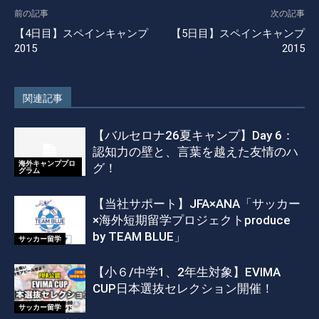
前の記事
次の記事
【4日目】スペインキャンプ
【5日目】スペインキャンプ
2015
2015
関連記事
【バルセロナ26夏キャンプ】Day 6：
認知力の壁と、言葉を越えた友情のハ
海外キャンププロ
グ！
グラム
【当社サポート】JFA×ANA「サッカー
×海外短期留学プロジェクトproduce
by TEAM BLUE」
サッカー留学
【小６/中学1、2年生対象】EVIMA
CUP日本選抜セレクション開催！
サッカー留学