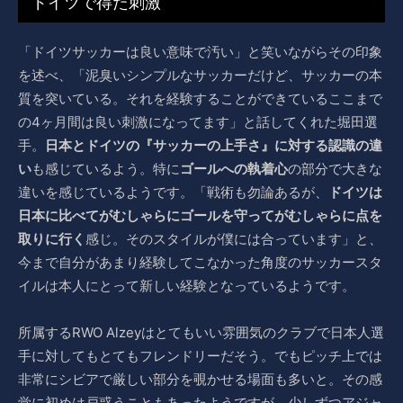
ドイツで得た刺激
「ドイツサッカーは良い意味で汚い」と笑いながらその印象
を述べ、「泥臭いシンプルなサッカーだけど、サッカーの本
質を突いている。それを経験することができているここまで
の4ヶ月間は良い刺激になってます」と話してくれた堀田選
手。
日本とドイツの『サッカーの上手さ』に対する認識の違
い
も感じているよう。特に
ゴールへの執着心
の部分で大きな
違いを感じているようです。「戦術も勿論あるが、
ドイツは
日本に比べてがむしゃらにゴールを守ってがむしゃらに点を
取りに行く
感じ。そのスタイルが僕には合っています」と、
今まで自分があまり経験してこなかった角度のサッカースタ
イルは本人にとって新しい経験となっているようです。
所属するRWO Alzeyはとてもいい雰囲気のクラブで日本人選
手に対してもとてもフレンドリーだそう。でもピッチ上では
非常にシビアで厳しい部分を覗かせる場面も多いと。その感
覚に初めは戸惑うこともあったようですが、少しずつアジャ