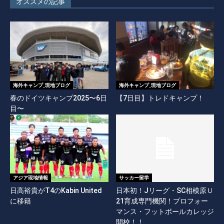
オススメの記事
海外キャンプ_現地ブログ
海外キャンプ_現地ブログ
春のドイツキャンプ2025〜6日
【7日目】トレドキャンプ！
目〜
アジア現地情報
サッカー留学
日高裕貴がT4のKabin United
日本初！Jリーグ・SC相模原Ｕ
に移籍
21育成専門機関！プロフォー
マンス・フットボールカレッジ
開校！！