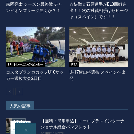
森岡亮太 シーズン最終戦 チャ
☆快挙☆石原選手がEL3回戦進
ンピオンズリーグ届くか？！
出！！次の対戦相手はセビージ
ャ（スペイン）です！！
EPI トレーニングセンター
FITA
コスタブランカカップU10サッ
U-17横山杯選抜 スペインへ出
カー選抜大会2日目
発
人気の記事
【無料・簡単申込】ユーロプラスインターナ
ショナル総合パンフレット
2018年11月27日