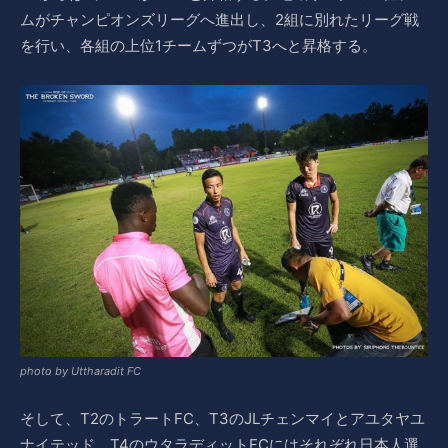
ムがチャンピオンズリーグへ進出し、2組に別れたリーグ戦
を行い、各組の上位1チームずつがT3へと昇格する。
photo by Uttharadit FC
そして、T2のトラートFC、T3のJLチェンマイとアユタヤユ
ナイテッド、T4のウタラディットFCにはそれぞれ日本人選