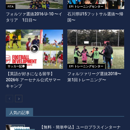
FITA
EPI トレーニングセンター
フォルツァ選抜2016 U-10 〜イ
石川県U15フットサル選抜〜帰
タリア 1日目〜
国〜
サッカー記事
EPI トレーニングセンター
【英語が好きになる留学】
フォルツァリーグ選抜2018〜
2026年 アーセナル公式サマー
第1回トレーニング〜
キャンプ
人気の記事
【無料・簡単申込】ユーロプラスインターナ