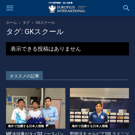
ホーム
タグ
GKスクール
タグ: GKスクール
表示できる投稿はありません
オススメの記事
海外で活躍する日本人情報
海外で活躍する日本人情報
MF水頭廉がタイD2ノースバン
野間涼太 セルビア1部 ラドニツ