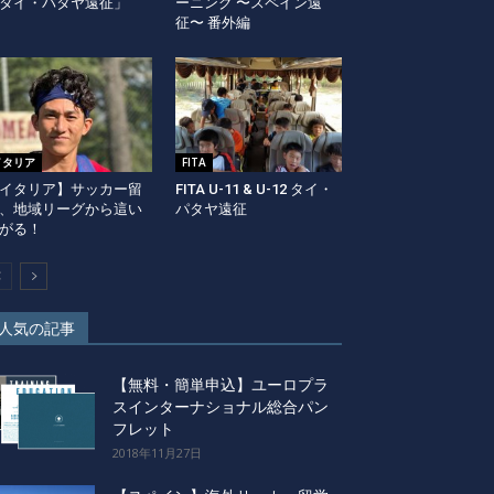
タイ・パタヤ遠征」
ーニング 〜スペイン遠
征〜 番外編
イタリア
FITA
イタリア】サッカー留
FITA U-11 & U-12 タイ・
、地域リーグから這い
パタヤ遠征
がる！
人気の記事
【無料・簡単申込】ユーロプラ
スインターナショナル総合パン
フレット
2018年11月27日