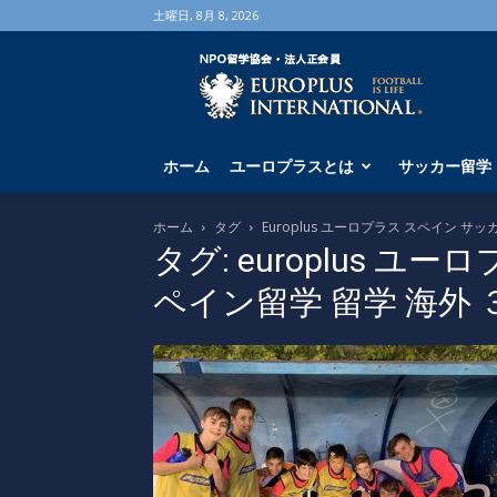
土曜日, 8月 8, 2026
海
外
サ
ッ
カ
ホーム
ユーロプラスとは
サッカー留学
ー
留
学
ホーム
タグ
Europlus ユーロプラス スペイン サ
な
タグ: europlus ユ
ら
ペイン留学 留学 海外 
ユ
ー
ロ
プ
ラ
ス
へ