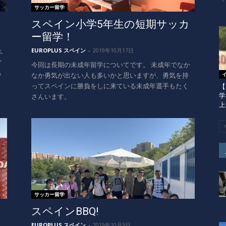
「
サッカー留学
スペイン小学5年生の短期サッカ
ー留学！
EUROPLUS スペイン
-
2019年10月17日
ペ
イ
今回は長期の未成年留学についてです。 未成年でなか
わ
なか勇気が出ない人も多いかと思いますが、勇気を持
ってスペインに勝負をしに来ている未成年選手もたく
【
さんいます。
学
上
サッカー留学
スペインBBQ!
EUROPLUS スペイン
-
2019年10月3日