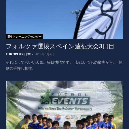
EPI トレーニングセンター
フォルツァ選抜スペイン遠征大会3日目
EUROPLUS 日本
-
2019年5月4日
それにしてもいい天気。毎日快晴です。 朝はいつもの散歩から。 恒
例の手押し相撲。