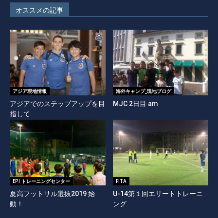
オススメの記事
アジア現地情報
海外キャンプ_現地ブログ
アジアでのステップアップを目
MJC 2日目 am
指して
EPI トレーニングセンター
FITA
夏高フットサル選抜2019 始
U-14第１回エリートトレーニ
動！
ング