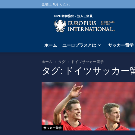
金曜日, 8月 7, 2026
海
外
サ
ッ
カ
ホーム
ユーロプラスとは
サッカー留学
ー
留
学
ホーム
タグ
ドイツサッカー留学
な
タグ: ドイツサッカー
ら
ユ
ー
ロ
プ
ラ
ス
へ
サッカー留学