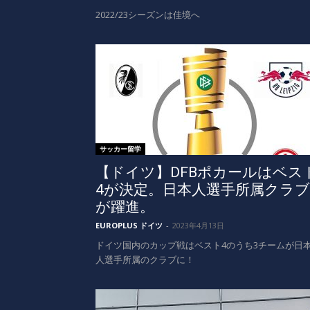
2022/23シーズンは佳境へ
サッカー留学
【ドイツ】DFBポカールはベス
4が決定。日本人選手所属クラブ
が躍進。
EUROPLUS ドイツ
-
2023年4月13日
ドイツ国内のカップ戦はベスト4のうち3チームが日
人選手所属のクラブに！