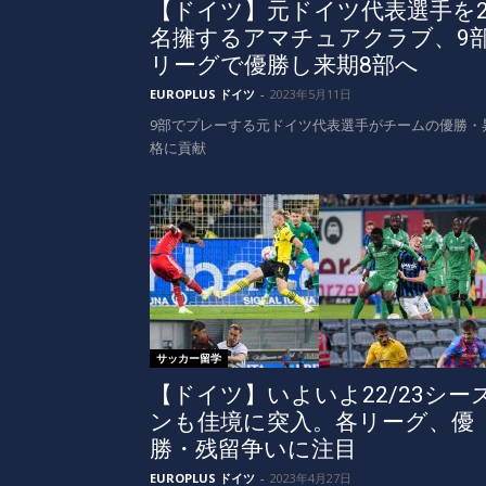
【ドイツ】元ドイツ代表選手を
名擁するアマチュアクラブ、9
リーグで優勝し来期8部へ
EUROPLUS ドイツ
-
2023年5月11日
9部でプレーする元ドイツ代表選手がチームの優勝・
格に貢献
サッカー留学
【ドイツ】いよいよ22/23シー
ンも佳境に突入。各リーグ、優
勝・残留争いに注目
EUROPLUS ドイツ
-
2023年4月27日