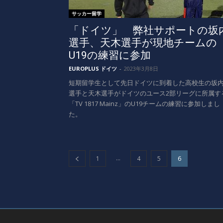
サッカー留学
「ドイツ」 弊社サポートの坂
選手、天木選手が現地チームの
U19の練習に参加
EUROPLUS ドイツ
-
2023年3月8日
短期留学生として先日ドイツに到着した高校生の坂
選手と天木選手がドイツのユース2部リーグに所属す
「TV 1817 Mainz」のU19チームの練習に参加しまし
た。
...
1
4
5
6