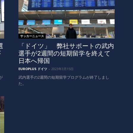
サッカーニュース
選
「ドイツ」 弊社サポートの武内
が
選手が2週間の短期留学を終えて
日本へ帰国
EUROPLUS ドイツ
-
2023年3月15日
が
武内選手の2週間の短期留学プログラムが終了しまし
た。