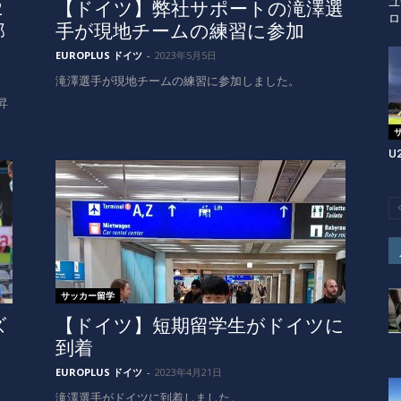
ユ
2
【ドイツ】弊社サポートの滝澤選
ロ
部
手が現地チームの練習に参加
EUROPLUS ドイツ
-
2023年5月5日
滝澤選手が現地チームの練習に参加しました。
昇
U
サッカー留学
ズ
【ドイツ】短期留学生がドイツに
到着
EUROPLUS ドイツ
-
2023年4月21日
滝澤選手がドイツに到着しました。