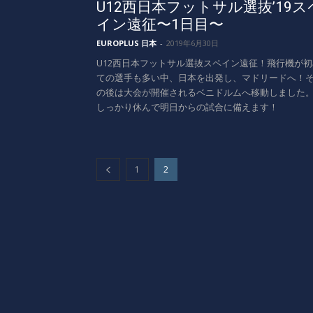
U12西日本フットサル選抜’19ス
イン遠征〜1日目〜
EUROPLUS 日本
-
2019年6月30日
U12西日本フットサル選抜スペイン遠征！飛行機が初
ての選手も多い中、日本を出発し、マドリードへ！
の後は大会が開催されるベニドルムへ移動しました
しっかり休んで明日からの試合に備えます！
1
2