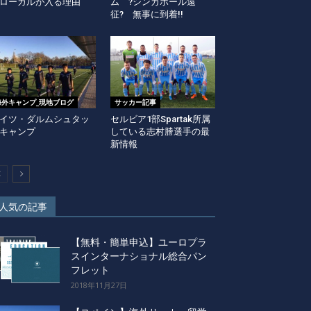
ローカルが入る理由
ム ?シンガポール遠
征? 無事に到着!!
海外キャンプ_現地ブログ
サッカー記事
イツ・ダルムシュタッ
セルビア1部Spartak所属
キャンプ
している志村謄選手の最
新情報
人気の記事
【無料・簡単申込】ユーロプラ
スインターナショナル総合パン
フレット
2018年11月27日