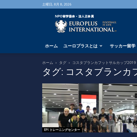
土曜日, 8月 8, 2026
海
外
サ
ッ
カ
ホーム
ユーロプラスとは
サッカー留学
ー
留
学
ホーム
タグ
コスタブランカフットサルカップ2019
な
タグ: コスタブランカ
ら
ユ
ー
ロ
プ
ラ
ス
へ
EPI トレーニングセンター