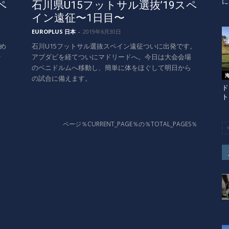
に
ペ
石川県U15フットサル選抜’19スペ
イン遠征〜1日目〜
EUROPLUS 日本
-
2019年6月30日
め
石川U15フットサル選抜スペイン遠征ついに出発です。
そ
アブダビを経てついにマドリードへ。今日は大会会場
。
のベニドルムへ移動し、簡単に体をほぐして明日から
の試合に備えます。
ド
ト
ページ％CURRENT_PAGE％の％TOTAL_PAGES％