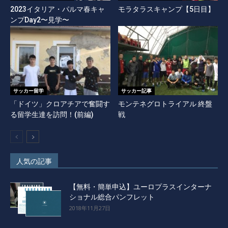
2023イタリア・パルマ春キャ
モラタラスキャンプ【5日目】
ンプDay2〜見学〜
サッカー留学
サッカー記事
「ドイツ」クロアチアで奮闘す
モンテネグロトライアル 終盤
る留学生達を訪問！(前編)
戦
人気の記事
【無料・簡単申込】ユーロプラスインターナ
ショナル総合パンフレット
2018年11月27日