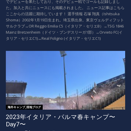
でデビューを果たしており、そのデビュー戦でゴールも記録しまし
た。加入と共にニュースにも掲載されました。 ニュース記事はこちら
ここからの活躍に期待しています！ 選手情報 石塚 翔真（Ishitsuka
Shoma）2002年1月19日生まれ。埼玉県出身。東京ヴェルディフット
サルクラブ→OR Reggio Emilia C5（イタリア・セリエB）→TSG 1846
Mainz Bretzenheim（ドイツ・ブンデスリーガ1部）→Orvieto FC(イ
タリア・セリエC1)→Real Foligno (イタリア・セリエC1)
海外キャンプ_現地ブログ
2023年イタリア・パルマ春キャンプ〜
Day7〜