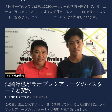
各国リーグのクラブは既に2020シーズンへの準備を開始しており、ユ
ーロプラスアジアとしても多くの選手がプロとしてのキャリアをスタ
ートできるよう、アジアトライアウトに向けて準備しています。
アジア現地情報
浅岡淳也がラオプレミアリーグのマスタ
ー７と契約
EUROPLUS アジア
-
2018年2月13日
この度、国士舘大学サッカー部に所属しておりました浅岡淳也とラオ
プレミアリーグのマスター７との契約を完了致しました。