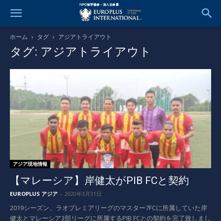
ホーム
タグ
アジアトライアウト
タグ: アジアトライアウト
アジア現地情報
【マレーシア】岸健太がPIB FCと契約
EUROPLUS アジア
-
2020年3月31日
2019シーズン、ラオプレミアリーグのマスター7FCに所属していた岸
健太とマレーシア3部リーグに所属するPIB FCとの契約を完了致しまし