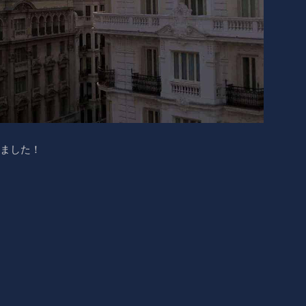
りました！
！