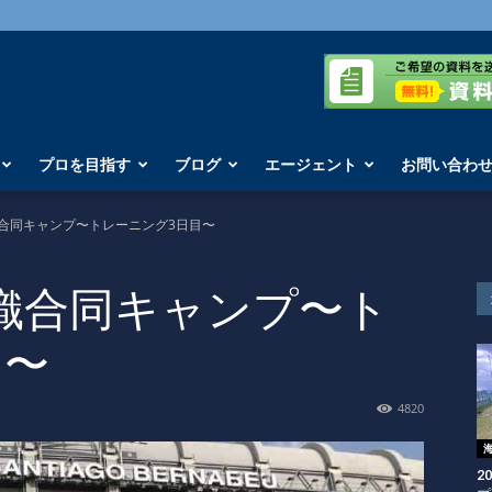
プロを目指す
ブログ
エージェント
お問い合わ
合同キャンプ〜トレーニング3日目〜
織合同キャンプ〜ト
目〜
4820
2