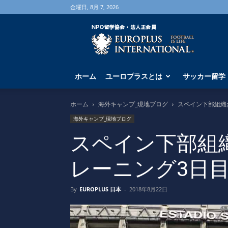
金曜日, 8月 7, 2026
海
外
サ
ッ
カ
ホーム
ユーロプラスとは
サッカー留学
ー
留
学
ホーム
海外キャンプ_現地ブログ
スペイン下部組織
な
海外キャンプ_現地ブログ
ら
ユ
スペイン下部組
ー
ロ
レーニング3日
プ
ラ
ス
By
EUROPLUS 日本
-
2018年8月22日
へ