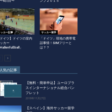
〜6日目〜
ンプ２０１５
サッカー記事
サッカー留学
ドイツ】ドイツの室内
「ドイツ」現地の携帯電
ッカー
話事情！SIMフリーと
allenfußball」
は？？
人気の記事
【無料・簡単申込】ユーロプラ
スインターナショナル総合パン
フレット
2018年11月27日
【スペイン】海外サッカー留学