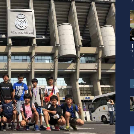
プ
【
サ
「H