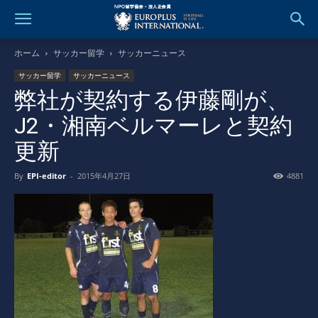
ホーム
サッカー留学
サッカーニュース
サッカー留学
サッカーニュース
弊社が契約する伊藤剛が、
J2・湘南ベルマーレと契約
更新
By
EPI-editor
-
2015年4月27日
4881