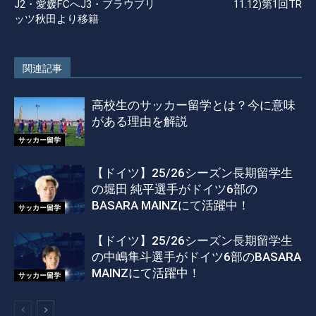
J2・愛媛FCへJ3・ブラウブリ
11.12)第1回TR
ッツ秋田より移籍
関連記事
高校生のサッカー留学とは？今に意味
がある理由を解説
サッカー留学
【ドイツ】25/26シーズン長期留学生
の堀田 純平選手がドイツ6部の
BASARA MAINZにて活躍中！
サッカー留学
【ドイツ】25/26シーズン長期留学生
の中嶋隼斗選手がドイツ6部のBASARA
MAINZにて活躍中！
サッカー留学