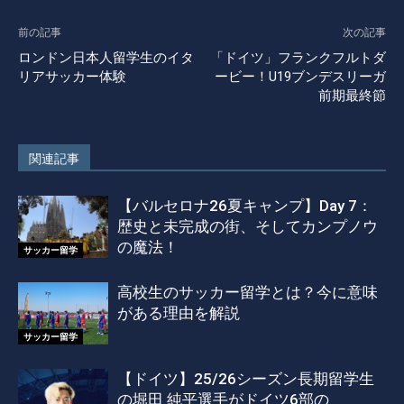
前の記事
次の記事
ロンドン日本人留学生のイタ
「ドイツ」フランクフルトダ
リアサッカー体験
ービー！U19ブンデスリーガ
前期最終節
関連記事
【バルセロナ26夏キャンプ】Day 7：
歴史と未完成の街、そしてカンプノウ
の魔法！
サッカー留学
高校生のサッカー留学とは？今に意味
がある理由を解説
サッカー留学
【ドイツ】25/26シーズン長期留学生
の堀田 純平選手がドイツ6部の