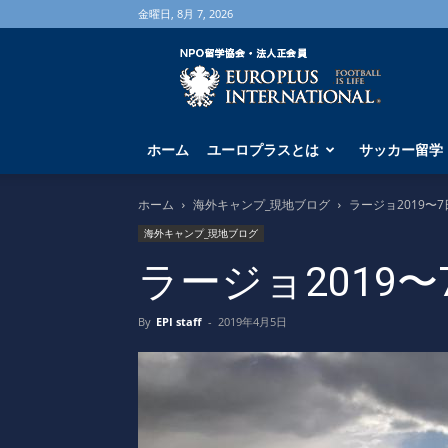
金曜日, 8月 7, 2026
海
外
サ
ッ
カ
ホーム
ユーロプラスとは
サッカー留学
ー
留
学
ホーム
海外キャンプ_現地ブログ
ラージョ2019〜
な
海外キャンプ_現地ブログ
ら
ユ
ラージョ2019〜
ー
ロ
By
EPI staff
-
2019年4月5日
プ
ラ
ス
へ