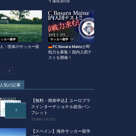
イ遠征2日目
サッカー留学
サッカー留学
人・団体のサッカー留
FC Basara Mainzが即
戦力を募集！国内入団テ
ストを開催！
人気の記事
【無料・簡単申込】ユーロプラ
スインターナショナル総合パン
フレット
2018年11月27日
【スペイン】海外サッカー留学