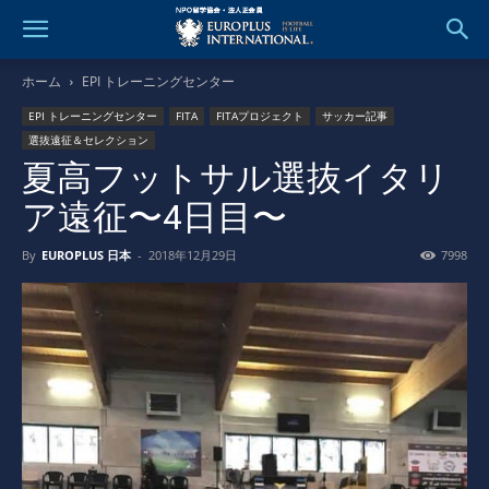
ホーム
EPI トレーニングセンター
EPI トレーニングセンター
FITA
FITAプロジェクト
サッカー記事
選抜遠征＆セレクション
夏高フットサル選抜イタリ
ア遠征〜4日目〜
By
EUROPLUS 日本
-
2018年12月29日
7998