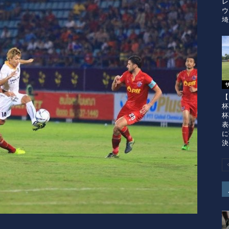
レ
ウ
埼
【
杯
杯
表
に
決