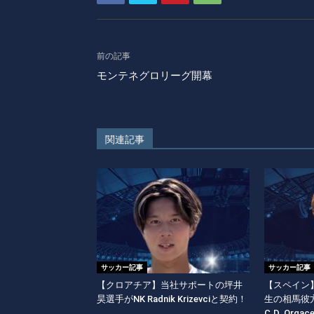
前の記事
モンテネグロリーグ開幕
関連記事
サッカー記事
サッカー記事
【クロアチア】当社サポートの坪井
【スペイン】
昊選手がNK Radnik Krizevciと契約！
生の相馬彼
C.D. Orgac