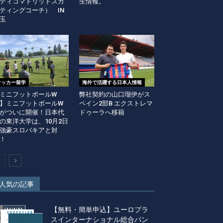
ティコマドリッドスカ
生情報。
ティングコーチ） IN
玉
サッカー留学
海外で活躍する日本人情報
ミニフットボールW
弊社契約の山口瑠伊がス
】ミニフットボールW
ペイン2部B エクストレマ
がついに開催！日本代
ドゥーラへ移籍
の東洋大学は、10月2日
強豪スロバキアと対
！
人気の記事
【無料・簡単申込】ユーロプラ
スインターナショナル総合パン