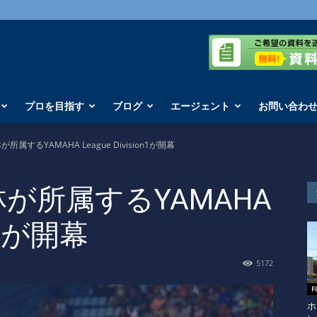
プロを目指す
ブログ
エージェント
お問い合わ
所属するYAMAHA League Division1が開幕
林が所属するYAMAHA
on1が開幕
5172
F
ホ