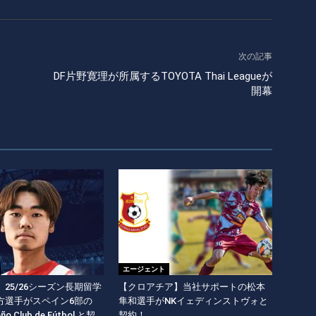
次の記事
DF片野寛理が所属するTOYOTA Thai Leagueが
開幕
エージェント
25/26シーズン長期留学
【クロアチア】当社サポートの松本
方選手がスペイン6部の
隼和選手がNKイェディンストヴォと
eño Club de Fútbol と契
契約！