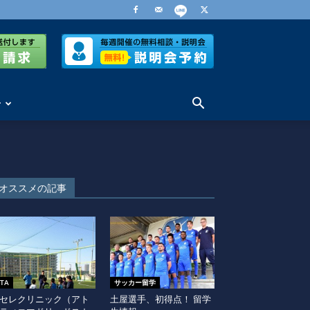
せ
オススメの記事
ITA
サッカー留学
セレクリニック（アト
土屋選手、初得点！ 留学