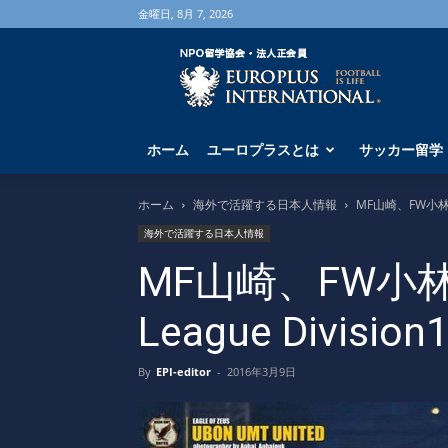
金曜日, 8月 7, 2026
海
外
サ
ッ
カ
ホーム
ユーロプラスとは
サッカー留学
ー
留
学
ホーム
海外で活躍する日本人情報
MF山崎、FW小林が
な
海外で活躍する日本人情報
ら
ユ
MF山崎、FW小
ー
ロ
League Divisi
プ
ラ
ス
By
EPI-editor
-
2016年3月9日
へ