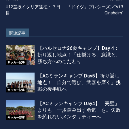
U12選抜イタリア遠征：３日
「ドイツ」プレシーズン”VfB
目
Ginsheim“
関連記事
【バルセロナ26夏キャンプ】Day 4：
折り返し地点！「仕掛ける」意識と、
勝ち方へのこだわり
サッカー記事
【ACミランキャンプ Day5】折り返し
地点！「自分で選び、武器を磨く」挑
戦の後半戦へ
サッカー記事
【ACミランキャンプ Day4】「完璧」
よりも「一歩踏み出す勇気」を。失敗
を恐れないメンタリティーへ
サッカー記事