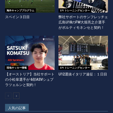
海外キャンププログラム
EPI トレーニングセンター
スペイン３日目
弊社サポートのサンフレッチェ
広島U18のFW大堀亮之介選手
がポルティモネンセと契約！
現地サッカー情報
EPI トレーニングセンター
【オーストリア】当社サポート
U12選抜イタリア遠征：１日目
の小松皐選手が 6部ASVシュプ
ラツェルンと契約！
人気の記事