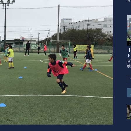
ョ
【
ト
ズ
献