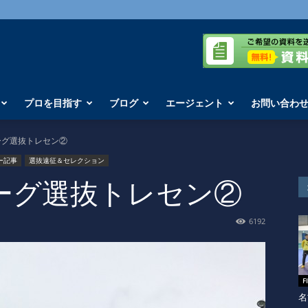
プロを目指す
ブログ
エージェント
お問い合わ
リーグ選抜トレセン②
ー記事
選抜遠征＆セレクション
Sリーグ選抜トレセン②
6192
F
名