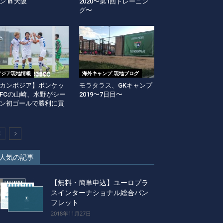
ン in 大阪
2020〜第1回トレーニン
グ〜
アジア現地情報
海外キャンプ_現地ブログ
カンボジア】ボンケッ
モラタラス、GKキャンプ
FCの山崎、水野がシー
2019〜7日目〜
ン初ゴールで勝利に貢
人気の記事
【無料・簡単申込】ユーロプラ
スインターナショナル総合パン
フレット
2018年11月27日