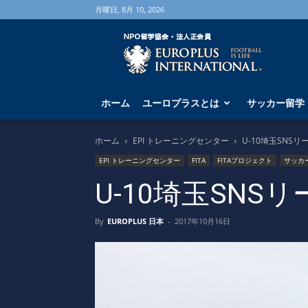
月曜日, 8月 10, 2026
海
外
サ
ッ
カ
ホーム
ユーロプラスとは
サッカー留学
ー
留
学
ホーム
EPI トレーニングセンター
U-10埼玉SNS
な
EPI トレーニングセンター
FITA
FITAプロジェクト
サッカ
ら
ユ
U-10埼玉SN
ー
ロ
By
EUROPLUS 日本
-
2017年10月16日
プ
ラ
ス
へ