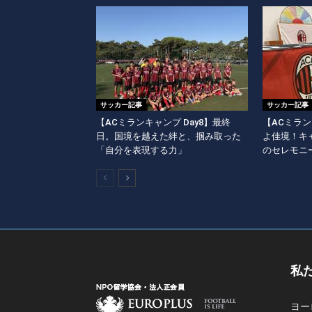
サッカー記事
サッカー記事
【ACミランキャンプ Day8】最終
【ACミラン
日。国境を越えた絆と、掴み取った
よ佳境！キ
「自分を表現する力」
のセレモニ
私
ヨー