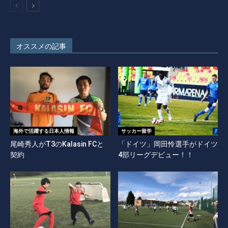
オススメの記事
海外で活躍する日本人情報
サッカー留学
尾崎秀人がT3のKalasin FCと
「ドイツ」岡田怜選手がドイツ
契約
4部リーグデビュー！！