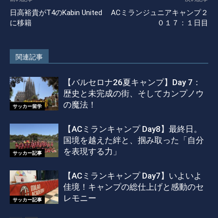
日高裕貴がT4のKabin United
ACミランジュニアキャンプ２
に移籍
０１７：１日目
関連記事
【バルセロナ26夏キャンプ】Day 7：
歴史と未完成の街、そしてカンプノウ
の魔法！
サッカー留学
【ACミランキャンプ Day8】最終日。
国境を越えた絆と、掴み取った「自分
を表現する力」
サッカー記事
【ACミランキャンプ Day7】いよいよ
佳境！キャンプの総仕上げと感動のセ
レモニー
サッカー記事