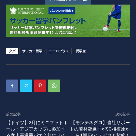
タグ
サッカー留学
ユーロプラス
奨学金
前の記事
次の記事
【ドイツ】2月にミニフットボ
【モンテネグロ】当社サポー
ール・アジアカップに参加す
トの若林龍選手がSC相模原か
る孝忠憲選手が大会前にドイ
ら1部 FKイェゼロと契約！