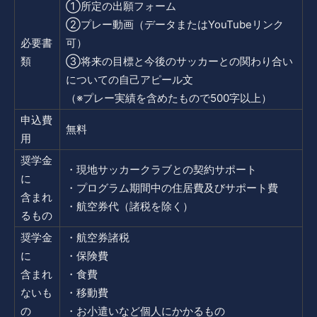
①所定の出願フォーム
②プレー動画（データまたはYouTubeリンク
必要書
可）
類
③将来の目標と今後のサッカーとの関わり合い
についての自己アピール文
（※プレー実績を含めたもので500字以上）
申込費
無料
用
奨学金
・現地サッカークラブとの契約サポート
に
・プログラム期間中の住居費及びサポート費
含まれ
・航空券代（諸税を除く）
るもの
奨学金
・航空券諸税
に
・保険費
含まれ
・食費
ないも
・移動費
の
・お小遣いなど個人にかかるもの